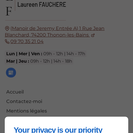
(Manoir de Jeremy Entrée A) 1 Rue Jean
Blanchard,
74200
Thonon-les-Bains
09 70 35 21 04
Lun | Mer | Ven :
09h - 12h | 14h - 17h
Mar | Jeu :
09h - 12h | 14h - 18h
Accueil
Contactez-moi
Mentions légales
Plan du site
Your privacy is our priority