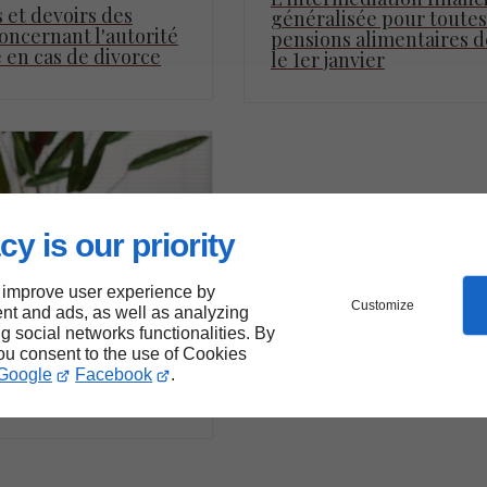
s et devoirs des
généralisée pour toutes
oncernant l'autorité
pensions alimentaires d
 en cas de divorce
le 1er janvier
cy is our priority
 improve user experience by
Customize
nt and ads, as well as analyzing
29/08/2025
ng social networks functionalities. By
enus pensés pour
you consent to the use of Cookies
rmer, vous inspirer,
Google
Facebook
.
der