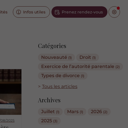
ités
Infos utiles
Prenez rendez-vous
Catégories
Nouveauté
Droit
(1)
(1)
Exercice de l’autorité parentale
(2)
Types de divorce
(1)
Tous les articles
Archives
Juillet
Mars
2026
(1)
(1)
(2)
2025
/08/2025
(3)
ière