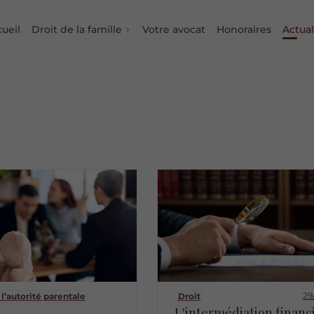
ueil
Droit de la famille
Votre avocat
Honoraires
Actual
Types de divorce
Procédure de séparation
Conséquences de séparation
Adoption
Droit des grands parents
Filiation
Exercice de l’autorité parentale
Garde des enfants
Visites et hébergement
Pension alimentaire
29
l’autorité parentale
Droit
L'intermédiation financ