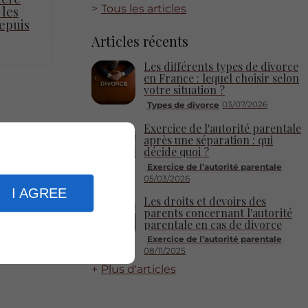
Tous les articles
 les
epuis
Articles récents
Les différents types de divorce
en France : lequel choisir selon
votre situation ?
03/07/2026
Types de divorce
Exercice de l'autorité parentale
après une séparation : qui
décide quoi ?
Exercice de l’autorité parentale
05/03/2026
I AGREE
Les droits et devoirs des
parents concernant l'autorité
parentale en cas de divorce
Exercice de l’autorité parentale
08/11/2025
Plus d'articles