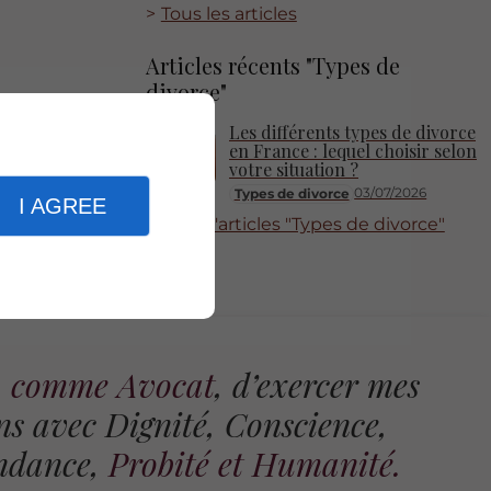
Tous les articles
Articles récents "Types de
divorce"
Les différents types de divorce
en France : lequel choisir selon
votre situation ?
03/07/2026
Types de divorce
I AGREE
Plus d'articles "Types de divorce"
e, comme Avocat
, d’exercer mes
ns avec Dignité, Conscience,
ndance,
Probité et Humanité.