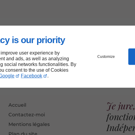
cy is our priority
 improve user experience by
Customize
nt and ads, as well as analyzing
ng social networks functionalities. By
you consent to the use of Cookies
Google
Facebook
.
Je jur
Accueil
fonctio
Contactez-moi
Mentions légales
Indépe
Plan du site