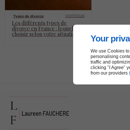
03/07/2026
Types de divorce
Les différents types de
divorce en France : lequel
choisir selon votre situation ?
Your priva
We use Cookies to
personalising conte
traffic and optimizi
clicking "I Agree" 
from our providers