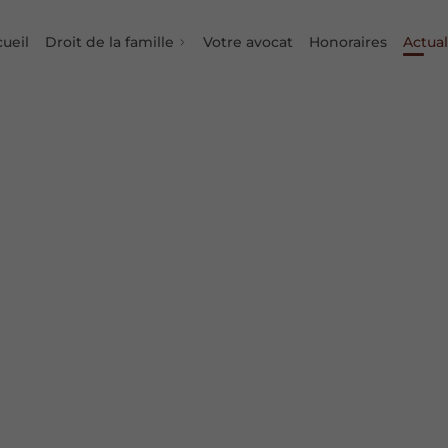
ueil
Droit de la famille
Votre avocat
Honoraires
Actual
Types de divorce
Procédure de séparation
Conséquences de séparation
Adoption
Droit des grands parents
Filiation
Exercice de l’autorité parentale
Garde des enfants
Visites et hébergement
Pension alimentaire