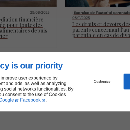
29/08/2025
Exercice de l’autorité parental
08/11/2025
diation financière
Les droits et devoirs de
ée pour toutes les
parents concernant l'au
alimentaires depuis
parentale en cas de div
vier
cy is our priority
 improve user experience by
Customize
nt and ads, as well as analyzing
ng social networks functionalities. By
you consent to the use of Cookies
Google
Facebook
.