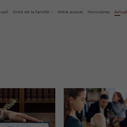
ueil
Droit de la famille
Votre avocat
Honoraires
Actual
Types de divorce
Procédure de séparation
Conséquences de séparation
Adoption
Droit des grands parents
Filiation
Exercice de l’autorité parentale
Garde des enfants
Visites et hébergement
Pension alimentaire