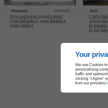
29/08/2025
Nouveauté
Droit
Des contenus pensés pour
L'intermé
vous informer, vous inspirer,
généralis
vous guider
pensions 
le 1er jan
Your priva
We use Cookies to
personalising conte
traffic and optimizi
clicking "I Agree" 
from our providers